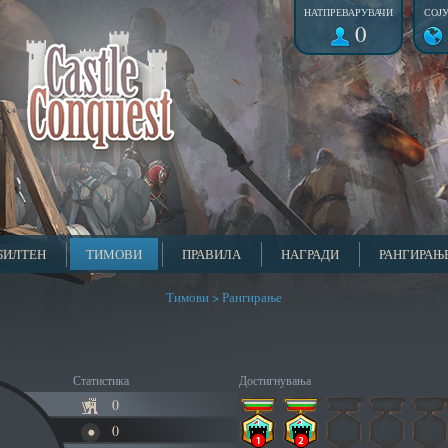
НАТПРЕВАРУВАЧИ
СОЈ
0
БИЛТЕН
ТИМОВИ
ПРАВИЛА
НАГРАДИ
РАНГИРАЊ
Тимови > Рангирање
Статистика
Достигнувања
0
0