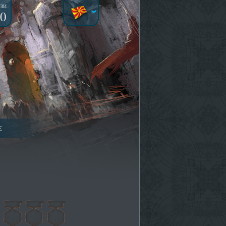
УЗИ
0
Е