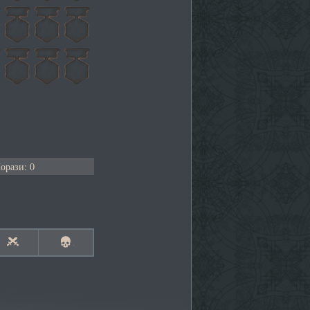
орази: 0