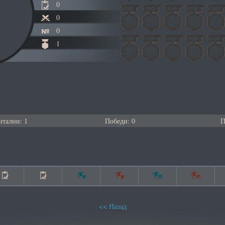
0
0
0
1
тални: 1
Победи: 0
П
Назад