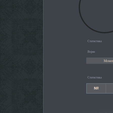
Статистика
Војни
Момен
Статистика