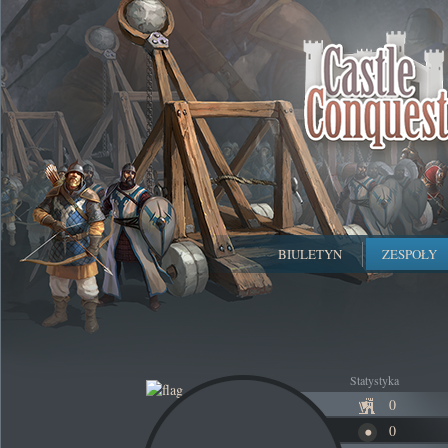
BIULETYN
ZESPOŁY
Statystyka
0
0