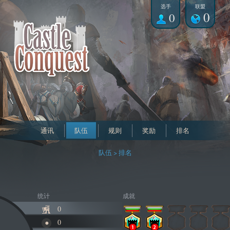
选手
联盟
0
0
通讯
队伍
规则
奖励
排名
队伍 > 排名
统计
成就
0
0