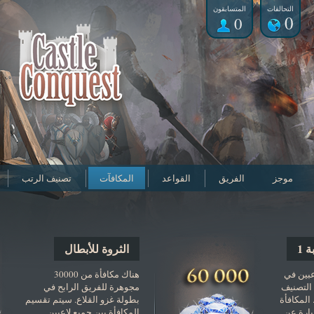
التحالفات
المتسابقون
0
0
موجز
الفريق
القواعد
المكافآت
تصنيف الرتب
 1
الثروة للأبطال
عبين في
هناك مكافأة من 30000
في التصنيف
مجوهرة للفريق الرابح في
المكافأة
بطولة غزو القلاع. سيتم تقسيم
ة عبارة عن
المكافأة بين جميع لاعبين