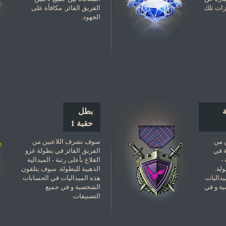
زات تلك
الفريق الفائز. مكافأة على
الجهود.
بطل
حقبة 1
 من
سوف نشرف اللاعبين من
ة في
الفريق الفائز في بطولة غزو
-
القلاع بأعلى رتبة - الميدالية
ولة.
الذهبية للبطولة. سوف يتلقون
داليات
هذه الميداليات في الحسابات
ة و في
الشخصية و في جميع
التصنيفات.