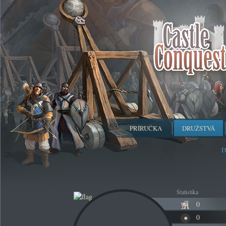
PRÍRUČKA
DRUŽSTVÁ
D
Štatistika
0
0