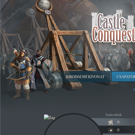
BIRODALMI KIVONAT
CSAPATO
Statisztikák
0
0