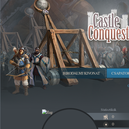
BIRODALMI KIVONAT
CSAPATO
Statisztikák
0
0